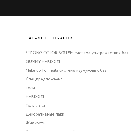
КАТАЛОГ ТОВАРОВ
STRONG COLOR SYSTEM система ультражестких баз
GUMMY HARD GEL
Make up for nails система каучуковых баз
Спецпредложения
Гели
HARD GEL
Гель-лаки
Декоративные лаки
Жидкости