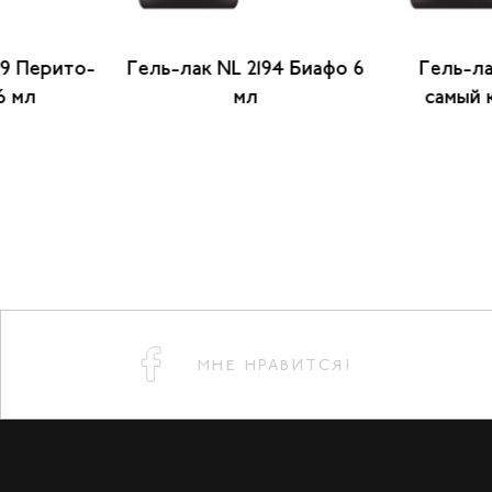
89 Перито-
Гель-лак NL 2194 Биафо 6
Гель-ла
6 мл
мл
самый 
МНЕ НРАВИТСЯ!