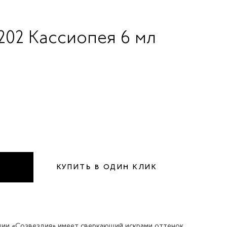
202 Кассиопея 6 мл
КУПИТЬ В ОДИН КЛИК
кции «Созвездия» имеет сверкающий искрами оттенок