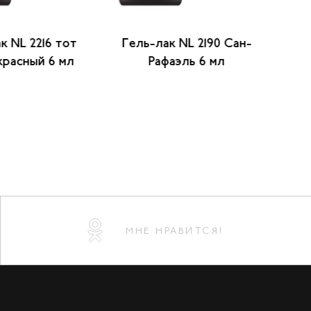
к NL 2216 тот
Гель-лак NL 2190 Сан-
красный 6 мл
Рафаэль 6 мл
т
МНЕ НРАВИТСЯ!