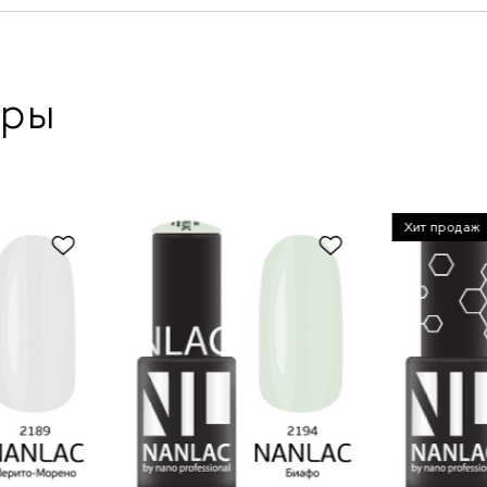
ары
Хит продаж