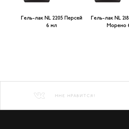
ан-
Гель-лак NL 2205 Персей
Гель-лак NL 21
6 мл
Морено 
МНЕ НРАВИТСЯ!