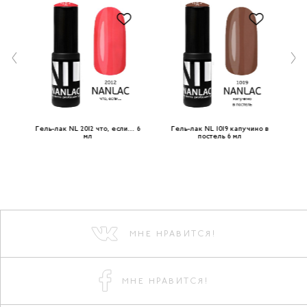
 мл
Гель-лак NL 2012 что, если… 6
Гель-лак NL 1019 капучино в
Г
мл
постель 6 мл
МНЕ НРАВИТСЯ!
МНЕ НРАВИТСЯ!