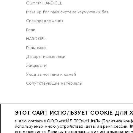
GUMMY HARD GEL
Make up for nails система каучуковых баз
Спецпредложения
Гели
HARD GEL
Гель-лаки
Декоративные лаки
Жидкости
Уход за ногтями и кожей
Сопутствующие материалы
2023 © OOO «Нейл Профешнл».
ЭТОТ САЙТ ИСПОЛЬЗУЕТ COOKIE ДЛЯ 
Все права защищены.
Я даю согласие ООО «НЕЙЛ ПРОФЕШНЛ» (Политика конфид
используемых мною устройствах, даты и время сессии, 
его маркетинга. Если вы не согласны с их использование