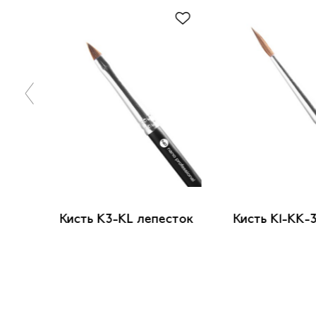
лона
Кисть K3-KL лепесток
Кисть K1-KK-