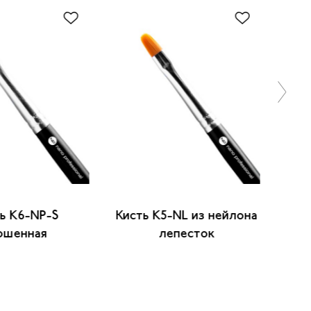
ь K6-NP-S
Кисть K5-NL из нейлона
Ки
ошенная
лепесток