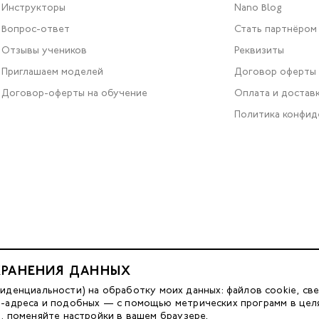
Инструкторы
Nano Blog
Вопрос-ответ
Стать партнёром
Отзывы учеников
Реквизиты
Приглашаем моделей
Договор оферты
Договор-оферты на обучение
Оплата и достав
Политика конфид
ХРАНЕНИЯ ДАННЫХ
Разработка сайта — FACE FAMILY
енциальности) на обработку моих данных: файлов cookie, све
IP-адреса и подобных — с помощью метрических программ в цел
м, поменяйте настройки в вашем браузере.