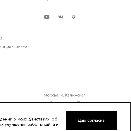
ка
енциальности
Москва, м. Калужская,
ул. Бутлерова д. 17
«БЦ Нео Гео»^
этаж. 3, офис 3079
дений о моих действиях, об
Даю согласие
ях улучшения работы сайта и