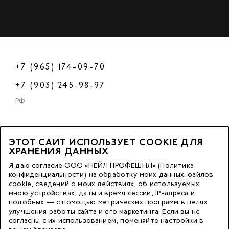
+7 (965) 174-09-70
+7 (903) 245-98-97
РФ
ЭТОТ САЙТ ИСПОЛЬЗУЕТ COOKIE ДЛЯ
2023 © OOO «Нейл Профешнл».
ХРАНЕНИЯ ДАННЫХ
Все права защищены.
Я даю согласие ООО «НЕЙЛ ПРОФЕШНЛ» (Политика
конфиденциальности) на обработку моих данных: файлов
cookie, сведений о моих действиях, об используемых
Москва, м. Калужская,
мною устройствах, даты и время сессии, IP-адреса и
ул. Бутлерова д. 17
подобных — с помощью метрических программ в целях
«БЦ Нео Гео»^
улучшения работы сайта и его маркетинга. Если вы не
согласны с их использованием, поменяйте настройки в
этаж. 3, офис 3079