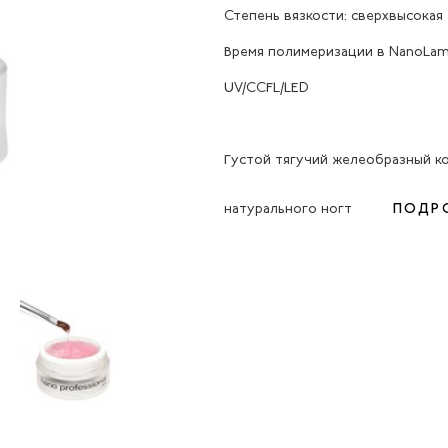
Степень вязкости: сверхвысокая
Время полимеризации в NanoLamp
UV/CCFL/LED
Густой тягучий желеобразный к
натурального ногт
ПОДР