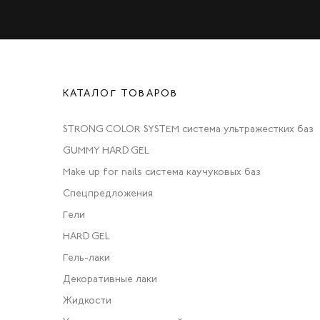
КАТАЛОГ ТОВАРОВ
STRONG COLOR SYSTEM система ультражестких баз
GUMMY HARD GEL
Make up for nails система каучуковых баз
Спецпредложения
Гели
HARD GEL
Гель-лаки
Декоративные лаки
Жидкости