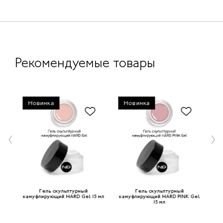
Рекомендуемые товары
Новинка
Новинка
Гель скульптурный
Гель скульптурный
 мл
камуфлирующий HARD Gel 15 мл
камуфлирующий HARD PINK Gel
ка
15 мл