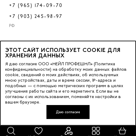
+7 (965) 174-09-70
+7 (903) 245-98-97
РФ
ЭТОТ САЙТ ИСПОЛЬЗУЕТ COOKIE ДЛЯ
2023 © OOO «Нейл Профешнл».
ХРАНЕНИЯ ДАННЫХ
Все права защищены.
Я даю согласие ООО «НЕЙЛ ПРОФЕШНЛ» (Политика
конфиденциальности) на обработку моих данных: файлов
cookie, сведений о моих действиях, об используемых
Москва, м. Калужская,
мною устройствах, даты и время сессии, IP-адреса и
ул. Бутлерова д. 17
подобных — с помощью метрических программ в целях
«БЦ Нео Гео»^
улучшения работы сайта и его маркетинга. Если вы не
согласны с их использованием, поменяйте настройки в
этаж. 3, офис 3079
вашем браузере.
Даю согласие
Разработка сайта — FACE FAMILY