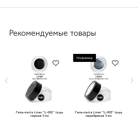
Рекомендуемые товары
Новинка
ушь
Гель-паста Liner "L-002" тушь
Гель-паста Liner "L-003" тушь
Ге
черная 5 мл
серебряная 5 мл