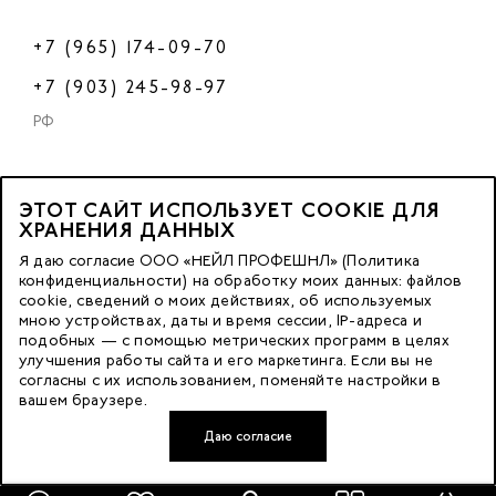
+7 (965) 174-09-70
+7 (903) 245-98-97
РФ
ЭТОТ САЙТ ИСПОЛЬЗУЕТ COOKIE ДЛЯ
2023 © OOO «Нейл Профешнл».
ХРАНЕНИЯ ДАННЫХ
Все права защищены.
Я даю согласие ООО «НЕЙЛ ПРОФЕШНЛ» (Политика
конфиденциальности) на обработку моих данных: файлов
cookie, сведений о моих действиях, об используемых
Москва, м. Калужская,
мною устройствах, даты и время сессии, IP-адреса и
ул. Бутлерова д. 17
подобных — с помощью метрических программ в целях
«БЦ Нео Гео»^
улучшения работы сайта и его маркетинга. Если вы не
согласны с их использованием, поменяйте настройки в
этаж. 3, офис 3079
вашем браузере.
Даю согласие
Разработка сайта — FACE FAMILY