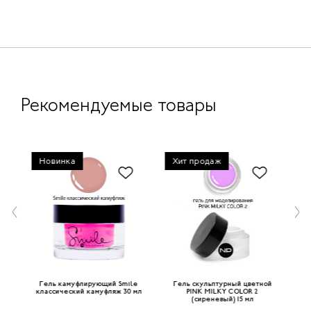
Рекомендуемые товары
Новинка
Хит продаж
Х
ой
Гель камуфлирующий Smile
Гель скульптурный цветной
Г
) 15
классический камуфляж 30 мл
PINK MILKY COLOR 2
PIN
(сиреневый) 15 мл