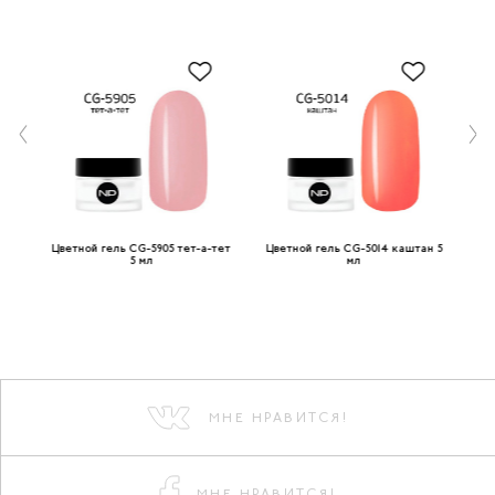
ый
Цветной гель CG-5905 тет-а-тет
Цветной гель CG-5014 каштан 5
Цве
5 мл
мл
МНЕ НРАВИТСЯ!
МНЕ НРАВИТСЯ!