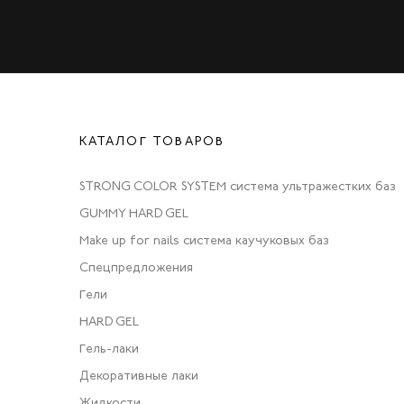
КАТАЛОГ ТОВАРОВ
STRONG COLOR SYSTEM система ультражестких баз
GUMMY HARD GEL
Make up for nails система каучуковых баз
Спецпредложения
Гели
HARD GEL
Гель-лаки
Декоративные лаки
Жидкости