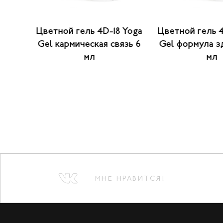
 Yoga
Цветной гель 4D-18 Yoga
Цветной гель 
 мл
Gel кармическая связь 6
Gel формула з
мл
мл
МНЕ НРАВИТСЯ!