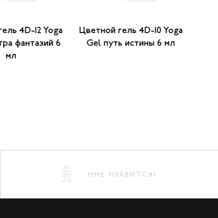
ель 4D-12 Yoga
Цветной гель 4D-10 Yoga
Цвет
тра фантазий 6
Gel путь истины 6 мл
Gel 
мл
МНЕ НРАВИТСЯ!