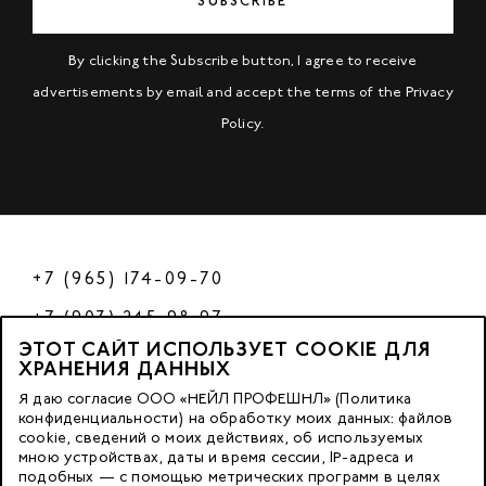
SUBSCRIBE
By clicking the Subscribe button, I agree to receive
advertisements by email and accept the terms of the
Privacy
Policy
.
+7 (965) 174-09-70
+7 (903) 245-98-97
ЭТОТ САЙТ ИСПОЛЬЗУЕТ COOKIE ДЛЯ
РФ
ХРАНЕНИЯ ДАННЫХ
Я даю согласие ООО «НЕЙЛ ПРОФЕШНЛ» (Политика
конфиденциальности) на обработку моих данных: файлов
cookie, сведений о моих действиях, об используемых
© 2023 Nano Prof
мною устройствах, даты и время сессии, IP-адреса и
подобных — с помощью метрических программ в целях