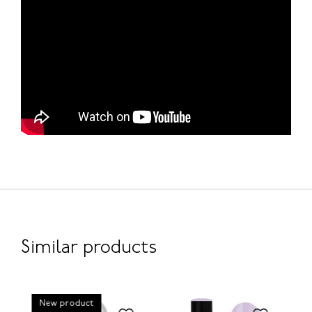
Similar products
New product
H