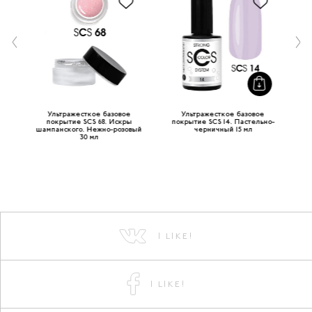
Ультражесткое базовое
Ультражесткое базовое
рем
покрытие SCS 68. Искры
покрытие SCS 14. Пастельно-
шампанского. Нежно-розовый
черничный 15 мл
ш
30 мл
I LIKE!
I LIKE!