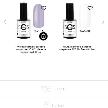
Ультражесткое базовое
Ультражесткое базовое
 мл
покрытие SCS 15. Нежно-
покрытие SCS 20. Белый 15 мл
черничный 15 мл
I LIKE!
I LIKE!