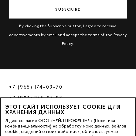
SUBSCRIBE
By clicking the Subscribe button, I agree to receive
advertisements by email and accept the terms of the
Privacy
Policy
.
+7 (965) 174-09-70
+7 (903) 245-98-97
ЭТОТ САЙТ ИСПОЛЬЗУЕТ COOKIE ДЛЯ
РФ
ХРАНЕНИЯ ДАННЫХ
Я даю согласие ООО «НЕЙЛ ПРОФЕШНЛ» (Политика
конфиденциальности) на обработку моих данных: файлов
cookie, сведений о моих действиях, об используемых
© 2023 Nano Prof