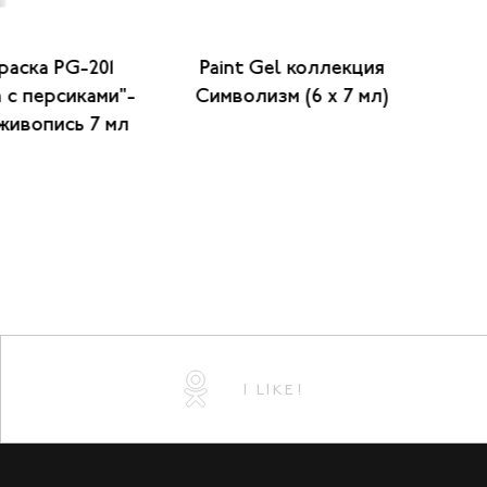
раска PG-201
Paint Gel коллекция
Г
 с персиками"-
Символизм (6 x 7 мл)
"
живопись 7 мл
I LIKE!