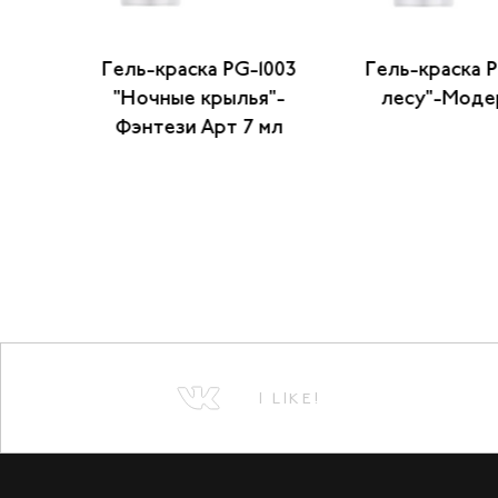
ия
Гель-краска PG-1003
Гель-краска 
мл)
"Ночные крылья"-
лесу"-Моде
Фэнтези Арт 7 мл
I LIKE!