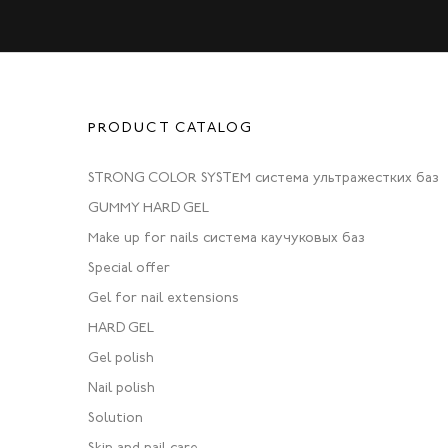
PRODUCT CATALOG
STRONG COLOR SYSTEM система ультражестких баз
GUMMY HARD GEL
Make up for nails система каучуковых баз
Special offer
Gel for nail extensions
HARD GEL
Gel polish
Nail polish
Solution
Skin and nail care