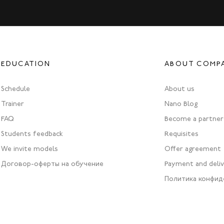
EDUCATION
ABOUT COMP
Schedule
About us
Trainer
Nano Blog
FAQ
Become a partner
Students feedback
Requisites
We invite models
Offer agreement
Договор-оферты на обучение
Payment and deli
Политика конфид