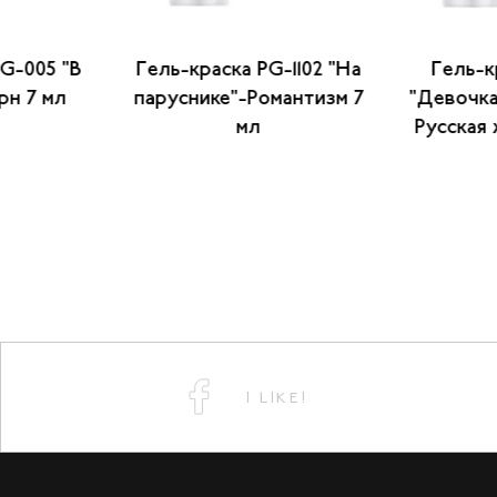
PG-005 "В
Гель-краска PG-1102 "На
Гель-к
рн 7 мл
паруснике"-Романтизм 7
"Девочка
мл
Русская 
I LIKE!