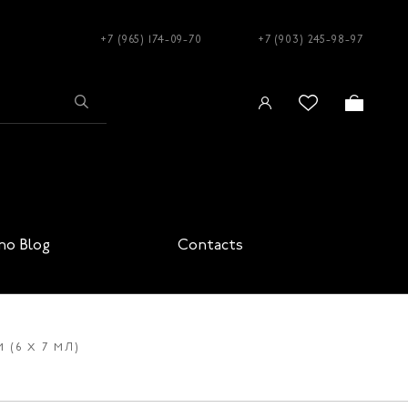
+7 (965) 174-09-70
+7 (903) 245-98-97
no Blog
Contacts
 (6 X 7 МЛ)