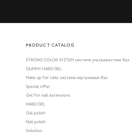
PRODUCT CATALOG
STRONG COLOR SYSTEM система ультражестких баз
GUMMY HARD GEL
Make up for nails система каучуковых баз
Special offer
Gel for nail extensions
HARD GEL
Gel polish
Nail polish
Solution