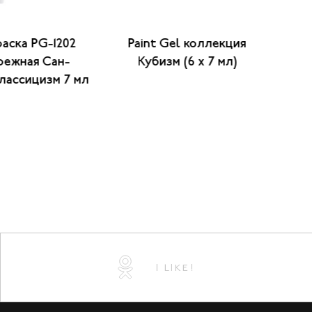
аска PG-1202
Paint Gel коллекция
Г
режная Сан-
Кубизм (6 x 7 мл)
"Тр
лассицизм 7 мл
I LIKE!