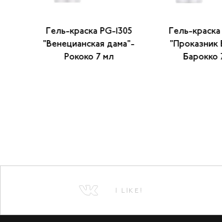
ия
Гель-краска PG-1305
Гель-краска
)
"Венецианская дама"-
"Проказник 
Рококо 7 мл
Барокко 
I LIKE!