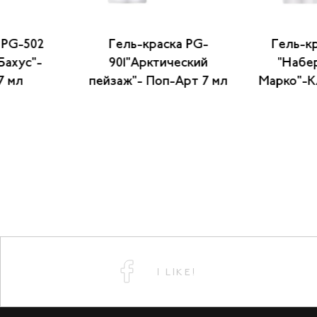
 PG-502
Гель-краска PG-
Гель-кр
Бахус"-
901"Арктический
"Набе
7 мл
пейзаж"- Поп-Арт 7 мл
Марко"-К
I LIKE!