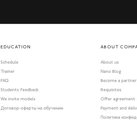
EDUCATION
ABOUT COMP
Schedule
About us
Trainer
Nano Blog
FAQ
Become a partner
Students feedback
Requisites
We invite models
Offer agreement
Договор-оферты на обучение
Payment and deli
Политика конфид