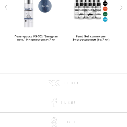
а"-
Гель-краска PG-302 "Звездная
Paint Gel коллекция
P
ночь"-Импрессионизм 7 мл
Экспрессионизм (6 x 7 мл)
I LIKE!
I LIKE!
I LIKE!