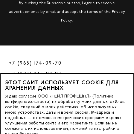
By clicking the Subscribe button, I agree to receive
advertisements by email and accept the terms of the
Privacy
Policy
.
+7 (965) 174-09-70
+7 (903) 245-98-97
ЭТОТ САЙТ ИСПОЛЬЗУЕТ COOKIE ДЛЯ
РФ
ХРАНЕНИЯ ДАННЫХ
Я даю согласие ООО «НЕЙЛ ПРОФЕШНЛ» (Политика
конфиденциальности) на обработку моих данных: файлов
cookie, сведений о моих действиях, об используемых
© 2023 Nano Prof
мною устройствах, даты и время сессии, IP-адреса и
подобных — с помощью метрических программ в целях
117342, Russia, Moscow, Butlerova Street. 17, «BC Neo Geo»
улучшения работы сайта и его маркетинга. Если вы не
согласны с их использованием, поменяйте настройки в
floor 3, office 3079
вашем браузере.