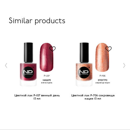
Similar products
 15
Цветной лак P-107 винный день
Цветной лак P-706 cокровище
Ц
15 мл
нации 15 мл