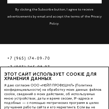
By clicking the Subscribe button, I agree to receive
advertisements by email and accept the terms of the
Privacy
Policy
.
+7 (965) 174-09-70
+7 (903) 245-98-97
ЭТОТ САЙТ ИСПОЛЬЗУЕТ COOKIE ДЛЯ
РФ
ХРАНЕНИЯ ДАННЫХ
Я даю согласие ООО «НЕЙЛ ПРОФЕШНЛ» (Политика
конфиденциальности) на обработку моих данных: файлов
cookie, сведений о моих действиях, об используемых
© 2023 Nano Prof
мною устройствах, даты и время сессии, IP-адреса и
подобных — с помощью метрических программ в целях
117342, Russia, Moscow, Butlerova Street. 17, «BC Neo Geo»
улучшения работы сайта и его маркетинга. Если вы не