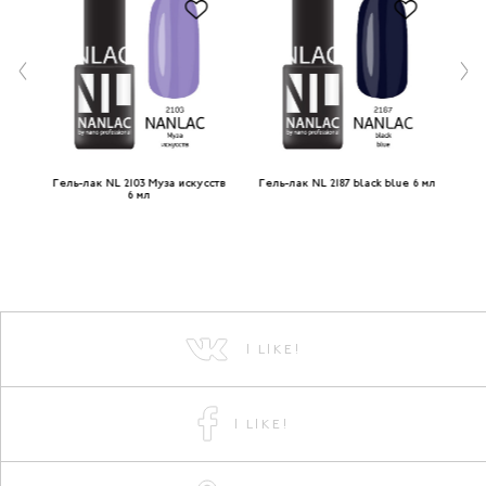
n 6
Гель-лак NL 2103 Муза искусств
Гель-лак NL 2187 black blue 6 мл
6 мл
I LIKE!
I LIKE!