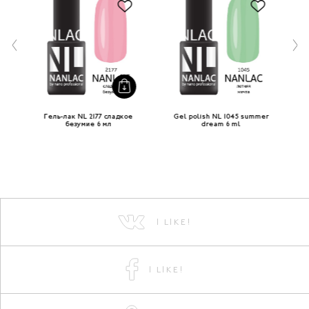
Гель-лак NL 2177 сладкое
Gel polish NL 1045 summer
Ге
безумие 6 мл
dream 6 ml
I LIKE!
I LIKE!