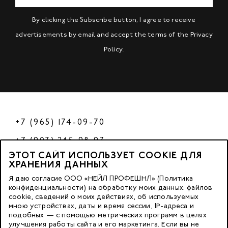
By clicking the Subscribe button, I agree to receive
advertisements by email and accept the terms of the
Privacy
Policy
.
+7 (965) 174-09-70
+7 (903) 245-98-97
ЭТОТ САЙТ ИСПОЛЬЗУЕТ COOKIE ДЛЯ
РФ
ХРАНЕНИЯ ДАННЫХ
Я даю согласие ООО «НЕЙЛ ПРОФЕШНЛ» (Политика
конфиденциальности) на обработку моих данных: файлов
cookie, сведений о моих действиях, об используемых
© 2023 Nano Prof
мною устройствах, даты и время сессии, IP-адреса и
подобных — с помощью метрических программ в целях
117342, Russia, Moscow, Butlerova Street. 17, «BC Neo Geo»
улучшения работы сайта и его маркетинга. Если вы не