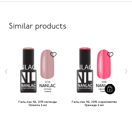
Similar products
c 6
Гель-лак NL 2139 легенды
Гель-лак NL 2092 королевство
Ге
Олимпа 6 мл
Гренада 6 мл