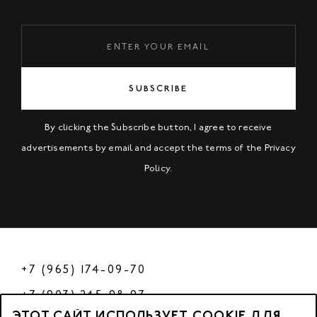
SUBSCRIBE
By clicking the Subscribe button, I agree to receive
advertisements by email and accept the terms of the
Privacy
Policy
.
+7 (965) 174-09-70
+7 (903) 245-98-97
ЭТОТ САЙТ ИСПОЛЬЗУЕТ COOKIE ДЛЯ
РФ