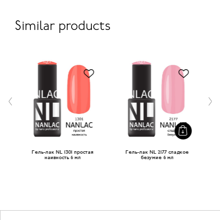
Similar products
Гель-лак NL 1301 простая
Гель-лак NL 2177 сладкое
Г
наивность 6 мл
безумие 6 мл