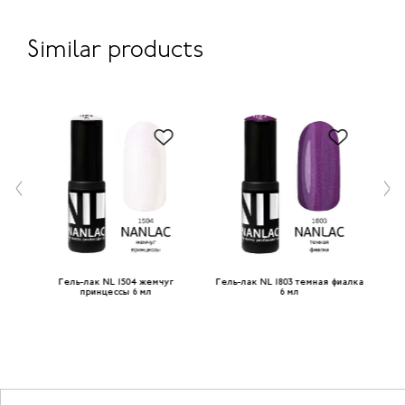
Similar products
ый
Гель-лак NL 1504 жемчуг
Гель-лак NL 1803 темная фиалка
принцессы 6 мл
6 мл
э