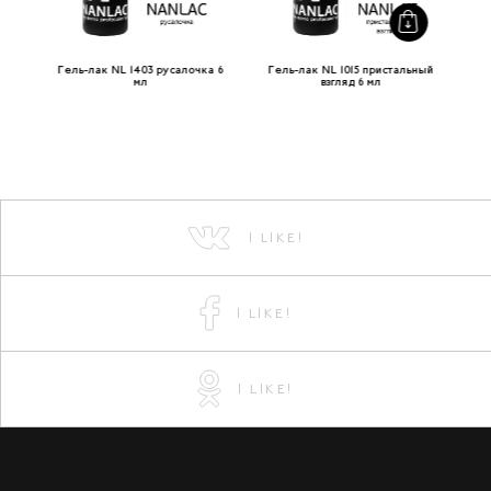
алка
Гель-лак NL 1403 русалочка 6
Гель-лак NL 1015 пристальный
мл
взгляд 6 мл
э
I LIKE!
I LIKE!
I LIKE!