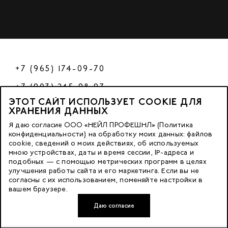
+7 (965) 174-09-70
+7 (903) 245-98-97
ЭТОТ САЙТ ИСПОЛЬЗУЕТ COOKIE ДЛЯ
РФ
ХРАНЕНИЯ ДАННЫХ
Я даю согласие ООО «НЕЙЛ ПРОФЕШНЛ» (Политика
конфиденциальности) на обработку моих данных: файлов
cookie, сведений о моих действиях, об используемых
© 2023 Nano Prof
мною устройствах, даты и время сессии, IP-адреса и
подобных — с помощью метрических программ в целях
117342, Russia, Moscow, Butlerova Street. 17, «BC Neo Geo»
улучшения работы сайта и его маркетинга. Если вы не
согласны с их использованием, поменяйте настройки в
floor 3, office 3079
вашем браузере.
Даю согласие
Developed by FACE FAMILY