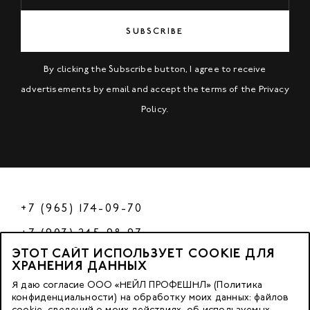
SUBSCRIBE
By clicking the Subscribe button, I agree to receive
advertisements by email and accept the terms of the
Privacy
Policy
.
+7 (965) 174-09-70
+7 (903) 245-98-97
ЭТОТ САЙТ ИСПОЛЬЗУЕТ COOKIE ДЛЯ
РФ
ХРАНЕНИЯ ДАННЫХ
Я даю согласие ООО «НЕЙЛ ПРОФЕШНЛ» (Политика
конфиденциальности) на обработку моих данных: файлов
cookie, сведений о моих действиях, об используемых
© 2023 Nano Prof