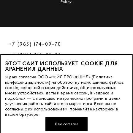
Policy
.
+7 (965) 174-09-70
+7 (903) 245-98-97
ЭТОТ САЙТ ИСПОЛЬЗУЕТ COOKIE ДЛЯ
РФ
ХРАНЕНИЯ ДАННЫХ
Я даю согласие ООО «НЕЙЛ ПРОФЕШНЛ» (Политика
конфиденциальности) на обработку моих данных: файлов
cookie, сведений о моих действиях, об используемых
© 2023 Nano Prof
мною устройствах, даты и время сессии, IP-адреса и
подобных — с помощью метрических программ в целях
117342, Russia, Moscow, Butlerova Street. 17, «BC Neo Geo»
улучшения работы сайта и его маркетинга. Если вы не
согласны с их использованием, поменяйте настройки в
floor 3, office 3079
вашем браузере.
Даю согласие
Developed by FACE FAMILY