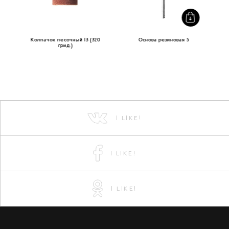
Колпачок песочный 13 (320
Основа резиновая 5
грид.)
I LIKE!
I LIKE!
I LIKE!