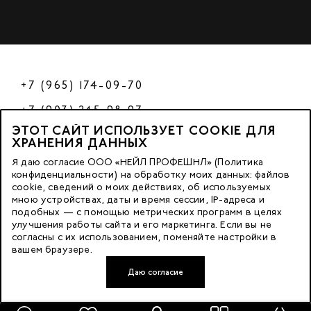
+7 (965) 174-09-70
+7 (903) 245-98-97
ЭТОТ САЙТ ИСПОЛЬЗУЕТ COOKIE ДЛЯ
РФ
ХРАНЕНИЯ ДАННЫХ
Я даю согласие ООО «НЕЙЛ ПРОФЕШНЛ» (Политика
конфиденциальности) на обработку моих данных: файлов
cookie, сведений о моих действиях, об используемых
© 2023 Nano Prof
мною устройствах, даты и время сессии, IP-адреса и
подобных — с помощью метрических программ в целях
117342, Russia, Moscow, Butlerova Street. 17, «BC Neo Geo»
улучшения работы сайта и его маркетинга. Если вы не
согласны с их использованием, поменяйте настройки в
floor 3, office 3079
вашем браузере.
Даю согласие
Developed by FACE FAMILY