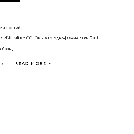
ии ногтей!
 PINK MILKY COLOR - это однофазные гели 3 в 1:
 базы,
во
READ MORE >