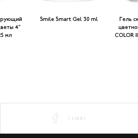
ирующий
Smile Smart Gel 30 ml
Гель с
цветы 4"
цветно
25 мл
COLOR 11
I LIKE!