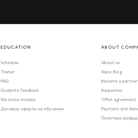
EDUCATION
ABOUT COMP
Schedule
About us
Trainer
Nano Blog
FAQ
Become a partner
Students feedback
Requisites
We invite models
Offer agreement
Договор-оферты на обучение
Payment and deli
Политика конфид