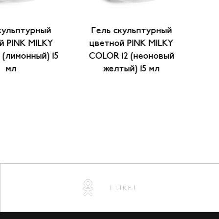
кульптурный
Гель скульптурный
Г
й PINK MILKY
цветной PINK MILKY
ц
 (лимонный) 15
COLOR 12 (неоновый
мл
желтый) 15 мл
I LIKE!