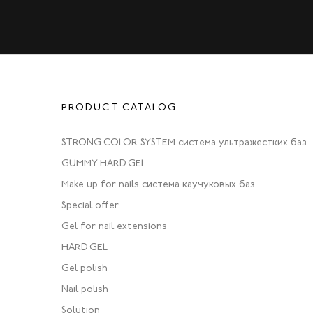
PRODUCT CATALOG
STRONG COLOR SYSTEM система ультражестких баз
GUMMY HARD GEL
Make up for nails система каучуковых баз
Special offer
Gel for nail extensions
HARD GEL
Gel polish
Nail polish
Solution