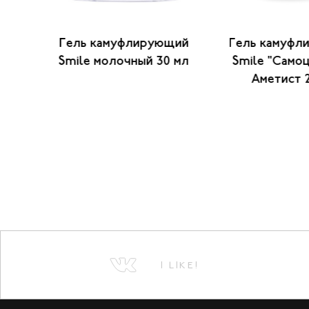
ый
Гель камуфлирующий
Гель камуфл
KY
Smile молочный 30 мл
Smile "Само
вый
Аметист 
I LIKE!