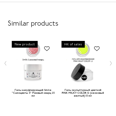
Similar products
New product
Hit of sales
H
le
Гель камуфлирующий Smile
Гель скульптурный цветной
Г
л
"Самоцветы 3" Розовый кварц 25
PINK MILKY COLOR 12 (неоновый
PI
мл
желтый) 15 мл