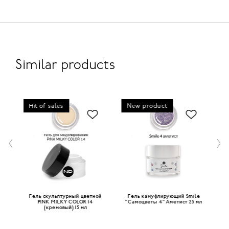
Similar products
Hit of sales
New product
ой
Гель скульптурный цветной
Гель камуфлирующий Smile
Г
вый
PINK MILKY COLOR 14
"Самоцветы 4" Аметист 25 мл
(кремовый) 15 мл