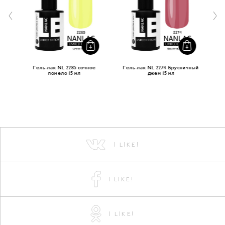
Гель-лак NL 2285 сочное
Гель-лак NL 2274 Брусничный
помело 15 мл
джем 15 мл
I LIKE!
I LIKE!
I LIKE!