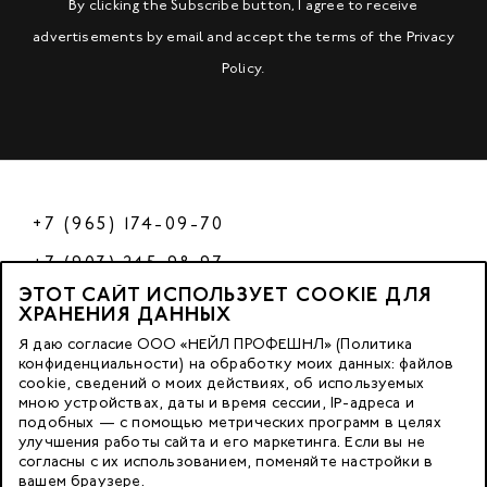
By clicking the Subscribe button, I agree to receive
advertisements by email and accept the terms of the
Privacy
Policy
.
+7 (965) 174-09-70
+7 (903) 245-98-97
ЭТОТ САЙТ ИСПОЛЬЗУЕТ COOKIE ДЛЯ
РФ
ХРАНЕНИЯ ДАННЫХ
Я даю согласие ООО «НЕЙЛ ПРОФЕШНЛ» (Политика
конфиденциальности) на обработку моих данных: файлов
cookie, сведений о моих действиях, об используемых
© 2023 Nano Prof
мною устройствах, даты и время сессии, IP-адреса и
подобных — с помощью метрических программ в целях
117342, Russia, Moscow, Butlerova Street. 17, «BC Neo Geo»
улучшения работы сайта и его маркетинга. Если вы не
согласны с их использованием, поменяйте настройки в
floor 3, office 3079
вашем браузере.