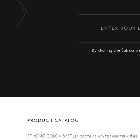
By clicking the Subscri
PRODUCT CATALOG
STRONG COLOR SYSTEM система ультражестких баз