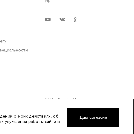
РФ
very
енциальности
117342, Russia, Moscow,
Butlerova Street. 17, «BC Neo
Geo» floor 3, office 3079
дений о моих действиях, об
Даю согласие
ях улучшения работы сайта и