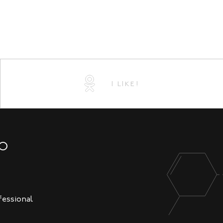
I LIKE!
NO
fessional