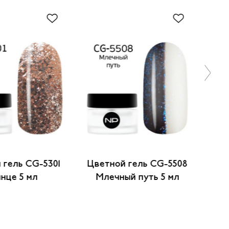
 гель CG-5301
Цветной гель CG-5508
Цве
нце 5 мл
Млечный путь 5 мл
фиол