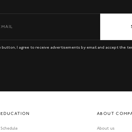
be button, I agree to receive advertisements by email and accept the t
EDUCATION
ABOUT COMP
Schedule
About us