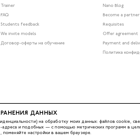
Trainer
Nano Blog
FAQ
Become a partner
Students feedback
Requisites
We invite models
Offer agreement
Договор-оферты на обучение
Payment and deli
Политика конфид
ХРАНЕНИЯ ДАННЫХ
Developed by FACE FAMILY
енциальности) на обработку моих данных: файлов cookie, све
IP-адреса и подобных — с помощью метрических программ в цел
м, поменяйте настройки в вашем браузере.