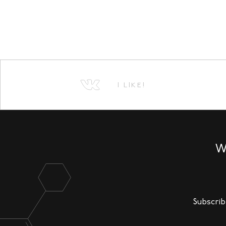
I LIKE!
W
Subscrib