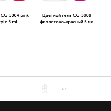
l CG-5004 pink-
Цветной гель CG-5008
Цв
rple 5 ml
фиолетово-красный 5 мл
же
I LIKE!