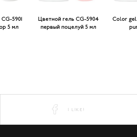
 CG-5901
Цветной гель CG-5904
Color ge
ор 5 мл
первый поцелуй 5 мл
pu
I LIKE!