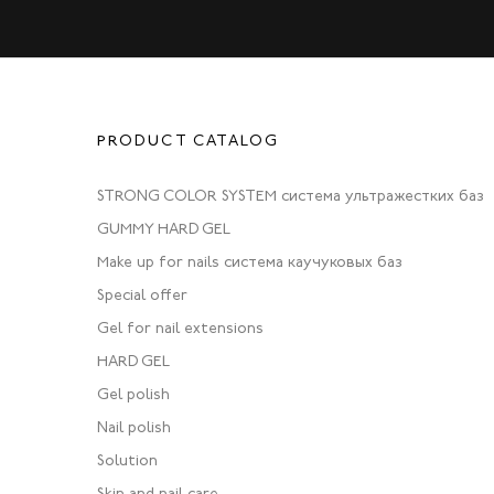
PRODUCT CATALOG
STRONG COLOR SYSTEM система ультражестких баз
GUMMY HARD GEL
Make up for nails система каучуковых баз
Special offer
Gel for nail extensions
HARD GEL
Gel polish
Nail polish
Solution
Skin and nail care