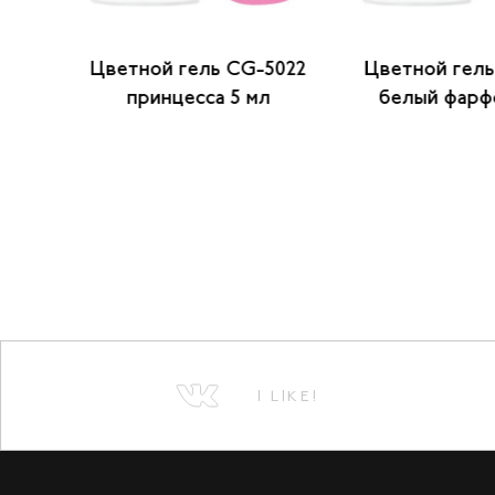
5008
Цветной гель CG-5022
Цветной гель
 5 мл
принцесса 5 мл
белый фарф
I LIKE!