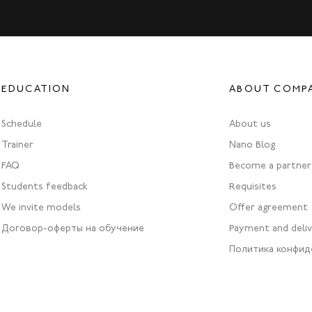
EDUCATION
ABOUT COMP
Schedule
About us
Trainer
Nano Blog
FAQ
Become a partner
Students feedback
Requisites
We invite models
Offer agreement
Договор-оферты на обучение
Payment and deli
Политика конфид