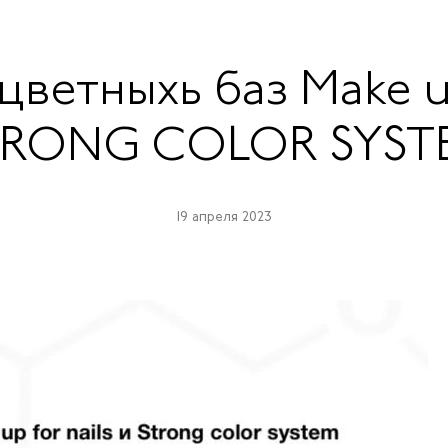
ветныхь баз Make up
TRONG COLOR SYST
19 апреля 2023