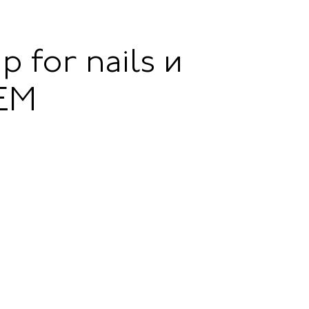
 for nails и
EM