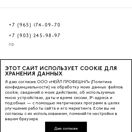
+7 (965) 174-09-70
+7 (903) 245-98-97
РФ
ЭТОТ САЙТ ИСПОЛЬЗУЕТ COOKIE ДЛЯ
2023 © OOO «Нейл Профешнл».
ХРАНЕНИЯ ДАННЫХ
Все права защищены.
Я даю согласие ООО «НЕЙЛ ПРОФЕШНЛ» (Политика
конфиденциальности) на обработку моих данных: файлов
cookie, сведений о моих действиях, об используемых
Москва, м. Калужская,
мною устройствах, даты и время сессии, IP-адреса и
ул. Бутлерова д. 17
подобных — с помощью метрических программ в целях
«БЦ Нео Гео»^
улучшения работы сайта и его маркетинга. Если вы не
согласны с их использованием, поменяйте настройки в
этаж. 3, офис 3079
вашем браузере.
Даю согласие
Разработка сайта — FACE FAMILY