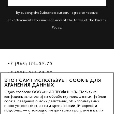
By clicking the Subscribe button, I agree to receive
advertisements by email and accept the terms of the
Privacy
Policy
.
+7 (965) 174-09-70
+7 (903) 245-98-97
ЭТОТ САЙТ ИСПОЛЬЗУЕТ COOKIE ДЛЯ
РФ
ХРАНЕНИЯ ДАННЫХ
Я даю согласие ООО «НЕЙЛ ПРОФЕШНЛ» (Политика
конфиденциальности) на обработку моих данных: файлов
cookie, сведений о моих действиях, об используемых
© 2023 Nano Prof
мною устройствах, даты и время сессии, IP-адреса и
подобных — с помощью метрических программ в целях