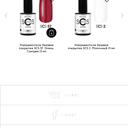
Ультражесткое базовое
Ультражесткое базовое
 15
покрытие SCS 57. Осень.
покрытие SCS 2. Молочный 15 мл
п
Сангрия 15 мл
I LIKE!
I LIKE!