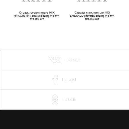
PAZ
Стразы стеклянные MIX
Стразы стеклянные MIX
шт
HYACINTH (оранжевый) №3 №4
EMERALD (изумрудный) №3 №4
T
№6 150 шт
№6 150 шт
I LIKE!
I LIKE!
I LIKE!