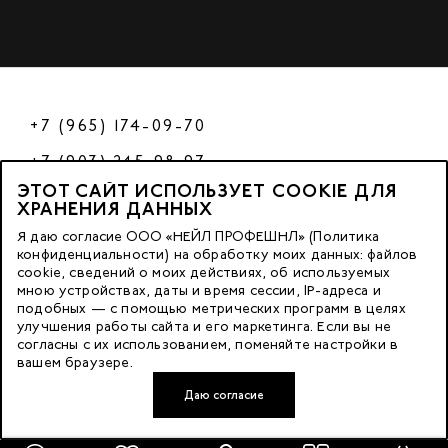
+7 (965) 174-09-70
+7 (903) 245-98-97
ЭТОТ САЙТ ИСПОЛЬЗУЕТ COOKIE ДЛЯ
РФ
ХРАНЕНИЯ ДАННЫХ
Я даю согласие ООО «НЕЙЛ ПРОФЕШНЛ» (Политика
конфиденциальности) на обработку моих данных: файлов
cookie, сведений о моих действиях, об используемых
© 2023 Nano Prof
мною устройствах, даты и время сессии, IP-адреса и
подобных — с помощью метрических программ в целях
117342, Russia, Moscow, Butlerova Street. 17, «BC Neo Geo»
улучшения работы сайта и его маркетинга. Если вы не
согласны с их использованием, поменяйте настройки в
floor 3, office 3079
вашем браузере.
Даю согласие
Developed by FACE FAMILY