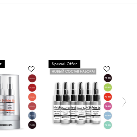
r
Special Offer