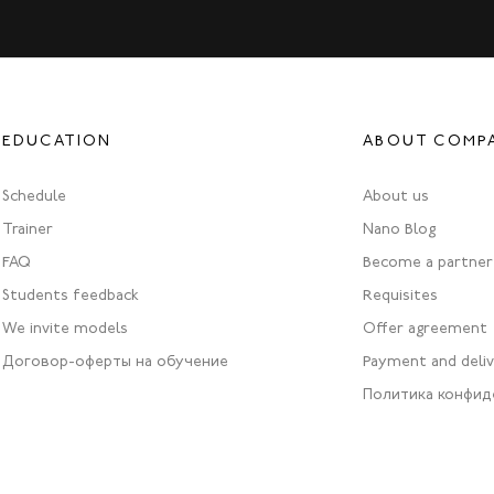
EDUCATION
ABOUT COMP
Schedule
About us
Trainer
Nano Blog
FAQ
Become a partner
Students feedback
Requisites
We invite models
Offer agreement
Договор-оферты на обучение
Payment and deli
Политика конфид