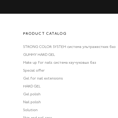
PRODUCT CATALOG
STRONG COLOR SYSTEM система ультражестких баз
GUMMY HARD GEL
Make up for nails система каучуковых баз
Special offer
Gel for nail extensions
HARD GEL
Gel polish
Nail polish
Solution
Skin and nail care