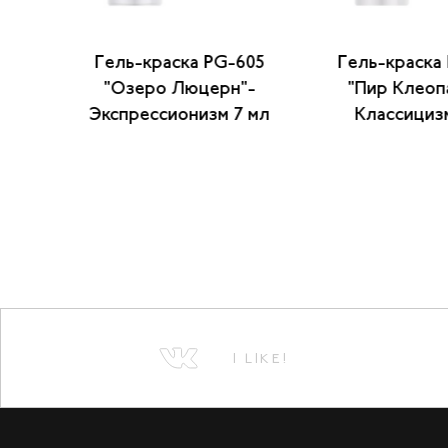
on
Гель-краска PG-605
Гель-краска
"Озеро Люцерн"-
"Пир Клеоп
Экспрессионизм 7 мл
Классициз
I LIKE!