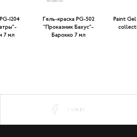
 PG-1204
Гель-краска PG-502
Paint Ge
атры"-
"Проказник Бахус"-
collect
м 7 мл
Барокко 7 мл
I LIKE!