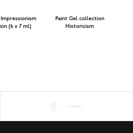
l Impressionism
Paint Gel collection
Г
ion (6 x 7 ml)
Historicism
I LIKE!