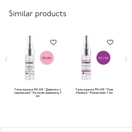
Similar products
ита
Гель-краска PG-201 "Девочка с
Гель-краска PG-1101 "Паж
Pai
л
персиками"-Русская живопись 7
Мазепа"-Романтизм 7 мл
мл