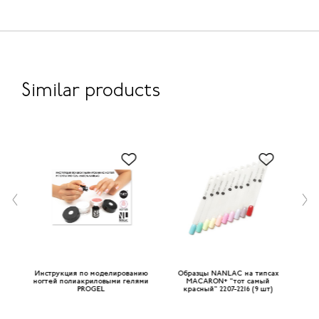
Similar products
 на
Инструкция по моделированию
Образцы NANLAC на типсах
ногтей полиакриловыми гелями
MACARON+ "тот самый
PROGEL
красный" 2207-2216 (9 шт)