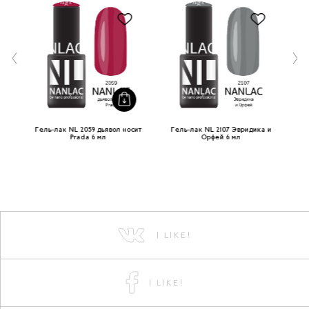
n 6
Гель-лак NL 2059 дьявол носит
Гель-лак NL 2107 Эвридика и
Гел
Prada 6 мл
Орфей 6 мл
I LIKE!
I LIKE!