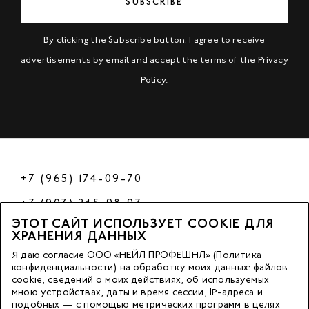
SUBSCRIBE
By clicking the Subscribe button, I agree to receive
advertisements by email and accept the terms of the
Privacy
Policy
.
+7 (965) 174-09-70
+7 (903) 245-98-97
ЭТОТ САЙТ ИСПОЛЬЗУЕТ COOKIE ДЛЯ
РФ
ХРАНЕНИЯ ДАННЫХ
Я даю согласие ООО «НЕЙЛ ПРОФЕШНЛ» (Политика
конфиденциальности) на обработку моих данных: файлов
cookie, сведений о моих действиях, об используемых
© 2023 Nano Prof
мною устройствах, даты и время сессии, IP-адреса и
подобных — с помощью метрических программ в целях