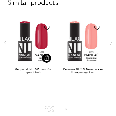
Similar products
ел 6
Gel polish NL 1005 thirst for
Гель-лак NL 2106 Вавилонская
Г
speed 6 ml
Семирамида 6 мл
I LIKE!