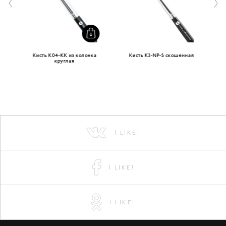
Кисть K04-KK из колонка
Кисть K2-NP-S скошенная
круглая
I LIKE!
I LIKE!
I LIKE!