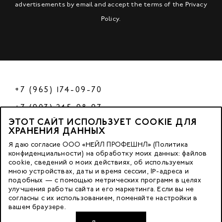
advertisements by email and accept the terms of the
Privacy
Policy
.
+7 (965) 174-09-70
+7 (903) 245-98-97
ЭТОТ САЙТ ИСПОЛЬЗУЕТ COOKIE ДЛЯ
РФ
ХРАНЕНИЯ ДАННЫХ
Я даю согласие ООО «НЕЙЛ ПРОФЕШНЛ» (Политика
конфиденциальности) на обработку моих данных: файлов
cookie, сведений о моих действиях, об используемых
© 2023 Nano Prof
мною устройствах, даты и время сессии, IP-адреса и
подобных — с помощью метрических программ в целях
117342, Russia, Moscow, Butlerova Street. 17, «BC Neo Geo»
улучшения работы сайта и его маркетинга. Если вы не
согласны с их использованием, поменяйте настройки в
floor 3, office 3079
вашем браузере.