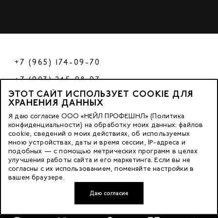
+7 (965) 174-09-70
+7 (903) 245-98-97
ЭТОТ САЙТ ИСПОЛЬЗУЕТ COOKIE ДЛЯ
РФ
ХРАНЕНИЯ ДАННЫХ
Я даю согласие ООО «НЕЙЛ ПРОФЕШНЛ» (Политика
конфиденциальности) на обработку моих данных: файлов
cookie, сведений о моих действиях, об используемых
© 2023 Nano Prof
мною устройствах, даты и время сессии, IP-адреса и
подобных — с помощью метрических программ в целях
117342, Russia, Moscow, Butlerova Street. 17, «BC Neo Geo»
улучшения работы сайта и его маркетинга. Если вы не
согласны с их использованием, поменяйте настройки в
floor 3, office 3079
вашем браузере.
Даю согласие
Developed by FACE FAMILY