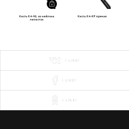
Кисть K4-NL из нейлона
Кисть K4-KP прямая
лепесток
I LIKE!
I LIKE!
I LIKE!