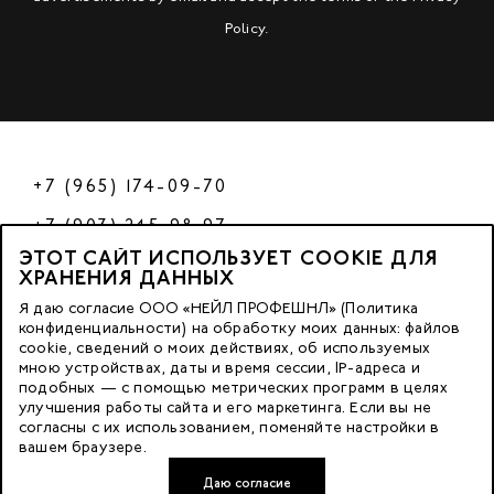
Policy
.
+7 (965) 174-09-70
+7 (903) 245-98-97
ЭТОТ САЙТ ИСПОЛЬЗУЕТ COOKIE ДЛЯ
РФ
ХРАНЕНИЯ ДАННЫХ
Я даю согласие ООО «НЕЙЛ ПРОФЕШНЛ» (Политика
конфиденциальности) на обработку моих данных: файлов
cookie, сведений о моих действиях, об используемых
© 2023 Nano Prof
мною устройствах, даты и время сессии, IP-адреса и
подобных — с помощью метрических программ в целях
117342, Russia, Moscow, Butlerova Street. 17, «BC Neo Geo»
улучшения работы сайта и его маркетинга. Если вы не
согласны с их использованием, поменяйте настройки в
floor 3, office 3079
вашем браузере.
Даю согласие
Developed by FACE FAMILY