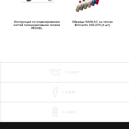
Инструкция по моделированию
Образцы NANLAC на типсах
О
 и
ногтей полиакриловыми гелями
Brilliants 2165-2170 (6 шт)
Дос
ом
PROGEL
I LIKE!
I LIKE!
I LIKE!