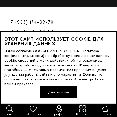
+7 (965) 174-09-70
+7 (903) 245-98-97
ЭТОТ САЙТ ИСПОЛЬЗУЕТ COOKIE ДЛЯ
РФ
ХРАНЕНИЯ ДАННЫХ
Я даю согласие ООО «НЕЙЛ ПРОФЕШНЛ» (Политика
конфиденциальности) на обработку моих данных: файлов
cookie, сведений о моих действиях, об используемых
© 2023 Nano Prof
мною устройствах, даты и время сессии, IP-адреса и
подобных — с помощью метрических программ в целях
117342, Russia, Moscow, Butlerova Street. 17, «BC Neo Geo»
улучшения работы сайта и его маркетинга. Если вы не
согласны с их использованием, поменяйте настройки в
floor 3, office 3079
вашем браузере.
Даю согласие
Developed by FACE FAMILY
Поиск
Избранное
Профиль
Каталог
Корзина