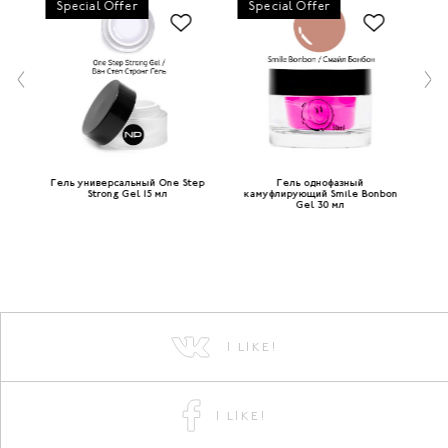
Special Offer
Special Offer
Гель универсальный One Step
Гель однофазный
Г
Gel
Strong Gel 15 мл
камуфлирующий Smile Bonbon
ф
Gel 30 мл
I LIKE!
I LIKE!