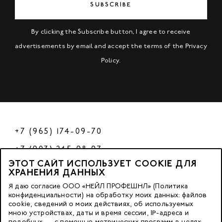
SUBSCRIBE
By clicking the Subscribe button, I agree to receive
advertisements by email and accept the terms of the
Privacy
Policy
.
+7 (965) 174-09-70
+7 (903) 245-98-97
ЭТОТ САЙТ ИСПОЛЬЗУЕТ COOKIE ДЛЯ
РФ
ХРАНЕНИЯ ДАННЫХ
Я даю согласие ООО «НЕЙЛ ПРОФЕШНЛ» (Политика
конфиденциальности) на обработку моих данных: файлов
cookie, сведений о моих действиях, об используемых
© 2023 Nano Prof
мною устройствах, даты и время сессии, IP-адреса и
подобных — с помощью метрических программ в целях