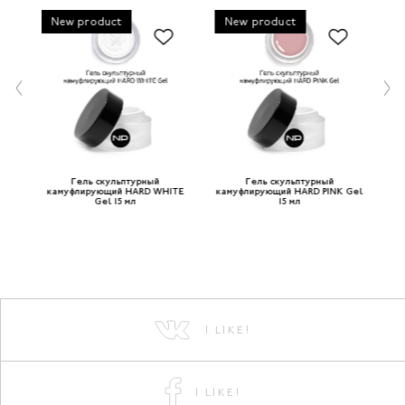
New product
New product
Гель скульптурный
Гель скульптурный
 мл
камуфлирующий HARD WHITE
камуфлирующий HARD PINK Gel
ка
Gel 15 мл
15 мл
I LIKE!
I LIKE!