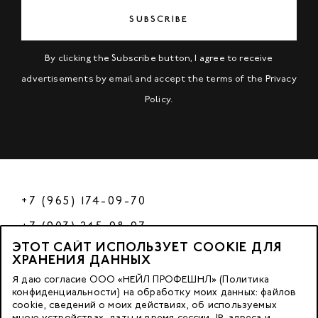
SUBSCRIBE
By clicking the Subscribe button, I agree to receive
advertisements by email and accept the terms of the
Privacy
Policy
.
+7 (965) 174-09-70
+7 (903) 245-98-97
ЭТОТ САЙТ ИСПОЛЬЗУЕТ COOKIE ДЛЯ
РФ
ХРАНЕНИЯ ДАННЫХ
Я даю согласие ООО «НЕЙЛ ПРОФЕШНЛ» (Политика
конфиденциальности) на обработку моих данных: файлов
cookie, сведений о моих действиях, об используемых
© 2023 Nano Prof
мною устройствах, даты и время сессии, IP-адреса и