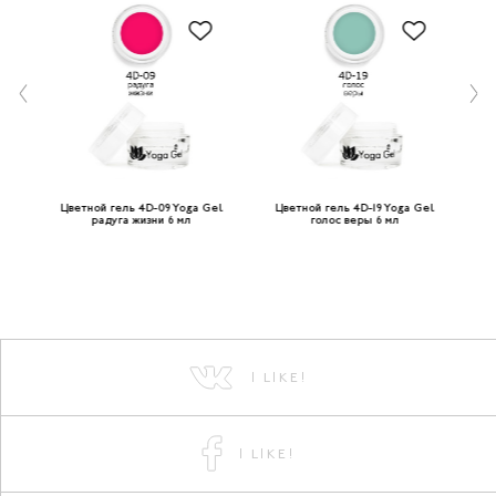
el
Цветной гель 4D-09 Yoga Gel
Цветной гель 4D-19 Yoga Gel
Ц
радуга жизни 6 мл
голос веры 6 мл
I LIKE!
I LIKE!