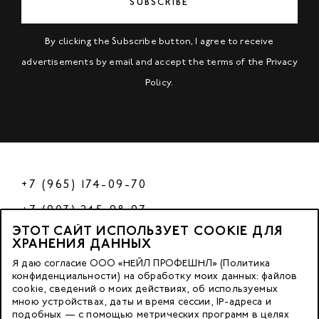
SUBSCRIBE
By clicking the Subscribe button, I agree to receive
advertisements by email and accept the terms of the
Privacy
Policy
.
+7 (965) 174-09-70
+7 (903) 245-98-97
ЭТОТ САЙТ ИСПОЛЬЗУЕТ COOKIE ДЛЯ
РФ
ХРАНЕНИЯ ДАННЫХ
Я даю согласие ООО «НЕЙЛ ПРОФЕШНЛ» (Политика
конфиденциальности) на обработку моих данных: файлов
cookie, сведений о моих действиях, об используемых
© 2023 Nano Prof
мною устройствах, даты и время сессии, IP-адреса и
подобных — с помощью метрических программ в целях