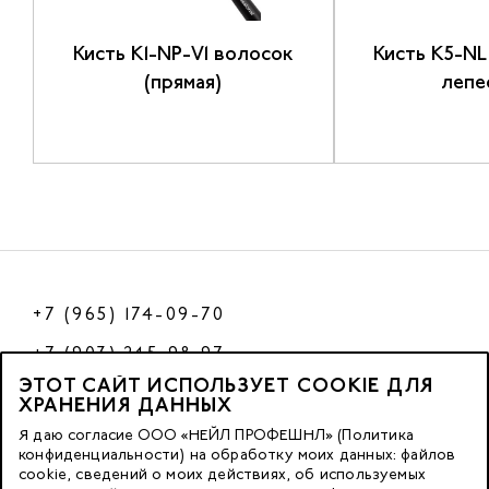
5
Кисть K1-NP-V1 волосок
Кисть K5-NL
(прямая)
лепе
+7 (965) 174-09-70
+7 (903) 245-98-97
ЭТОТ САЙТ ИСПОЛЬЗУЕТ COOKIE ДЛЯ
РФ
ХРАНЕНИЯ ДАННЫХ
Я даю согласие ООО «НЕЙЛ ПРОФЕШНЛ» (Политика
конфиденциальности) на обработку моих данных: файлов
cookie, сведений о моих действиях, об используемых
© 2023 Nano Prof