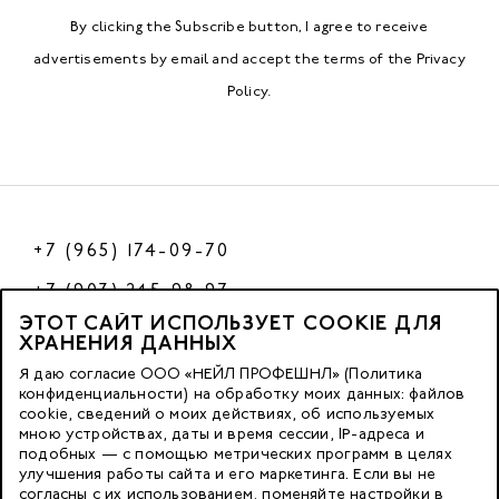
By clicking the Subscribe button, I agree to receive
advertisements by email and accept the terms of the
Privacy
Policy
.
+7 (965) 174-09-70
+7 (903) 245-98-97
ЭТОТ САЙТ ИСПОЛЬЗУЕТ COOKIE ДЛЯ
РФ
ХРАНЕНИЯ ДАННЫХ
Я даю согласие ООО «НЕЙЛ ПРОФЕШНЛ» (Политика
конфиденциальности) на обработку моих данных: файлов
cookie, сведений о моих действиях, об используемых
© 2023 Nano Prof
мною устройствах, даты и время сессии, IP-адреса и
подобных — с помощью метрических программ в целях
117342, Russia, Moscow, Butlerova Street. 17, «BC Neo Geo»
улучшения работы сайта и его маркетинга. Если вы не
согласны с их использованием, поменяйте настройки в