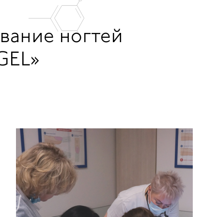
ование ногтей
GEL»